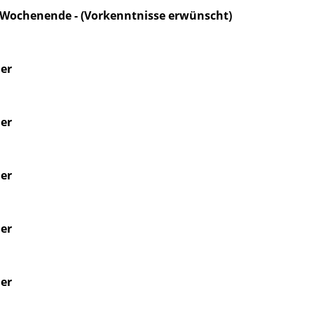
 Wochenende - (Vorkenntnisse erwünscht)
mer
mer
mer
mer
mer