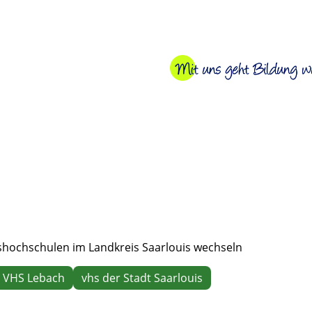
kshochschulen im Landkreis Saarlouis wechseln
VHS Lebach
vhs der Stadt Saarlouis