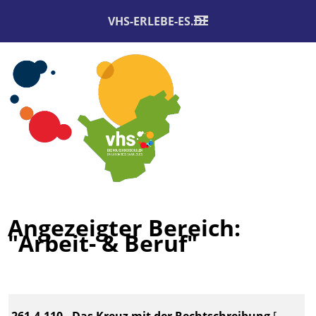
VHS-ERLEBE-ES.DE
Angezeigter Bereich:
"Arbeit- & Beruf"
261.4.110 - Das Kreuz mit der Rechtschreibung
[