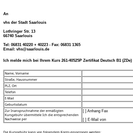
An
vhs der Stadt Saarlouis
Lothringer Str. 13
66740 Saarlouis
Tel: 06831 40220 + 40223 - Fax: 06831 1365
Email: vhs@saarlouis.de
Ich melde mich bei Ihrem Kurs 261-40525P Zertifikat Deutsch B1 (ZDe) 
Name, Vorname
Straße, Hausnummer
PLZ, Ort
Telefon
E-Mail
Geburtsdatum
Zur Inanspruchnahme der ermäßigten
[ ] Anhang Fax
Kursgebühr übermittele Ich die entsprechenden
Nachweise per
[ ] E-Mail von
Die Kursgebühr kann von folgendem Konto eingezogen werden: