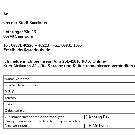
An
vhs der Stadt Saarlouis
Lothringer Str. 13
66740 Saarlouis
Tel: 06831 40220 + 40223 - Fax: 06831 1365
Email: vhs@saarlouis.de
Ich melde mich bei Ihrem Kurs 251-42810 KOS: Online-
Kurs Afrikaans A1 - Die Sprache und Kultur kennenlernen verbindlich 
Name, Vorname
Straße, Hausnummer
PLZ, Ort
Telefon
E-Mail
Geburtsdatum
Zur Inanspruchnahme der ermäßigten
[ ] Anhang Fax
Kursgebühr übermittele Ich die entsprechenden
Nachweise per
[ ] E-Mail von