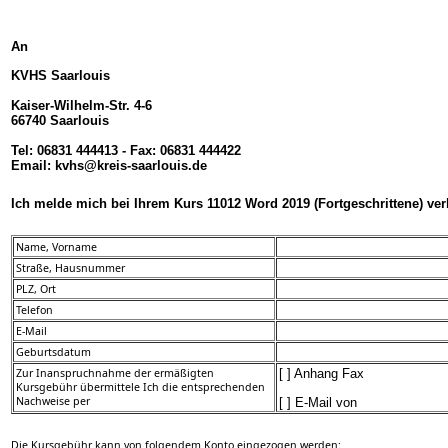
An
KVHS Saarlouis
Kaiser-Wilhelm-Str. 4-6
66740 Saarlouis
Tel: 06831 444413 - Fax: 06831 444422
Email: kvhs@kreis-saarlouis.de
Ich melde mich bei Ihrem Kurs 11012 Word 2019 (Fortgeschrittene) ver
Name, Vorname
Straße, Hausnummer
PLZ, Ort
Telefon
E-Mail
Geburtsdatum
Zur Inanspruchnahme der ermäßigten
[ ] Anhang Fax
Kursgebühr übermittele Ich die entsprechenden
Nachweise per
[ ] E-Mail von
Die Kursgebühr kann von folgendem Konto eingezogen werden: