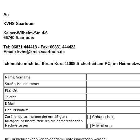
An
KVHS Saarlouis
Kaiser-Wilhelm-Str. 4-6
66740 Saarlouis
Tel: 06831 444413 - Fax: 06831 444422
Email: kvhs@kreis-saarlouis.de
Ich melde mich bei Ihrem Kurs 11008 Sicherheit am PC, im Heimnetzwe
Name, Vorname
Straße, Hausnummer
PLZ, Ort
Telefon
E-Mail
Geburtsdatum
Zur Inanspruchnahme der ermäßigten
[ ] Anhang Fax
Kursgebühr übermittele Ich die entsprechenden
Nachweise per
[ ] E-Mail von
Die Kursgebühr kann von folgendem Konto eingezogen werden: